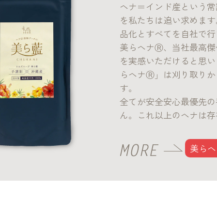
ヘナ＝インド産という常
を私たちは追い求めます
品化とすべてを自社で行
美らヘナⓇ、当社最高傑
を実感いただけると思い
らヘナⓇ」は刈り取りか
す。
全てが安全安心最優先の
ん。これ以上のヘナは存
美らヘ