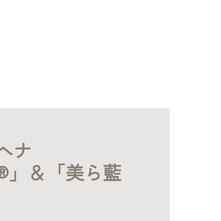
ヘナ
®」＆「美ら藍