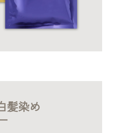
1白髪染め
ー