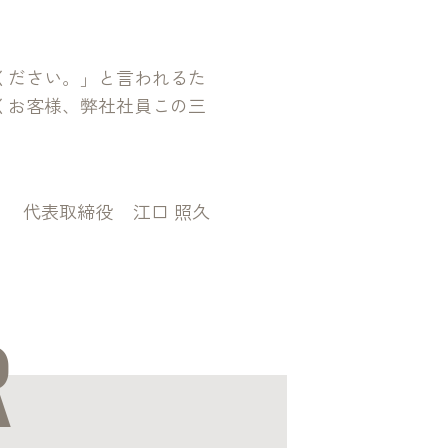
ください。」と言われるた
くお客様、弊社社員この三
代表取締役
江口 照久
R