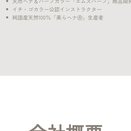
天然ヘナ＆ハーブカラー「エムズハーブ」商品開
イチ・ゴカラー公認インストラクター
純国産天然100％「美らヘナⓇ」生産者