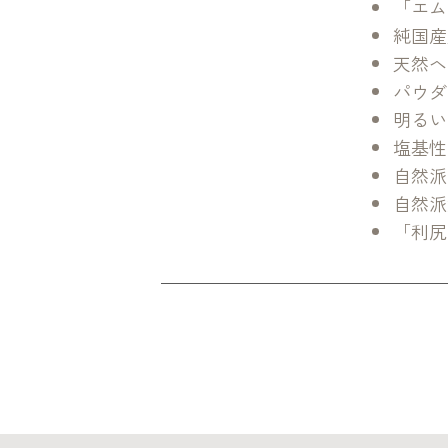
「エム
純国産
天然ヘ
パウダ
明るい
塩基性
自然派
自然派矯
「利尻