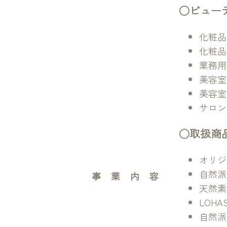
○ビュー
化粧品
化粧品
業務用
美容室
美容室
サロン
○取扱商
オリジ
自然派矯
事業内容
天然素
LOH
自然派