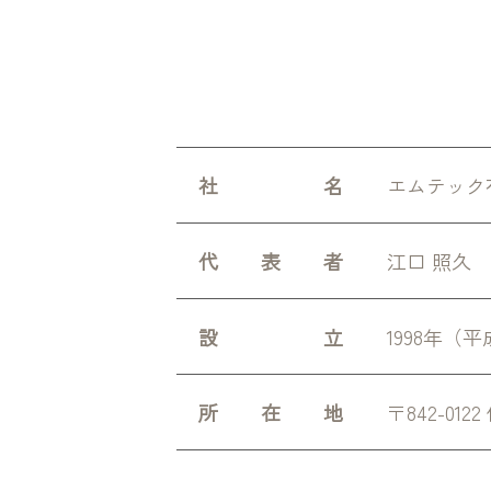
社名
エムテック
代表者
江口 照久
設立
1998年（平
所在地
〒842-01